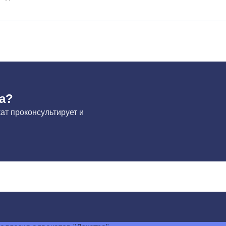
на?
ат проконсультирует и