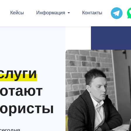
Кейсы
Информация
Контакты
слуги
ботают
е юристы
сегодня