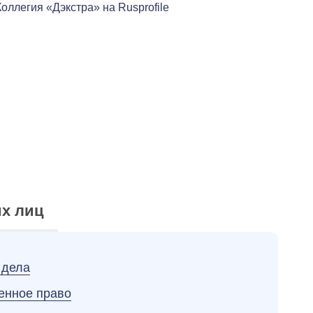
х лиц
 дела
енное право