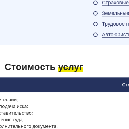
Страховые
Земельные
Трудовое 
Автоюрист
Стоимость
услуг
Ст
етензии;
подача иска;
ставительство;
ения суда;
олнительного документа.