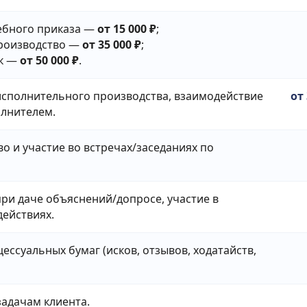
ебного приказа —
от 15 000 ₽
;
роизводство —
от 35 000 ₽
;
к —
от 50 000 ₽
.
сполнительного производства, взаимодействие
от
олнителем.
о и участие во встречах/заседаниях по
ри даче объяснений/допросе, участие в
действиях.
ессуальных бумаг (исков, отзывов, ходатайств,
адачам клиента.