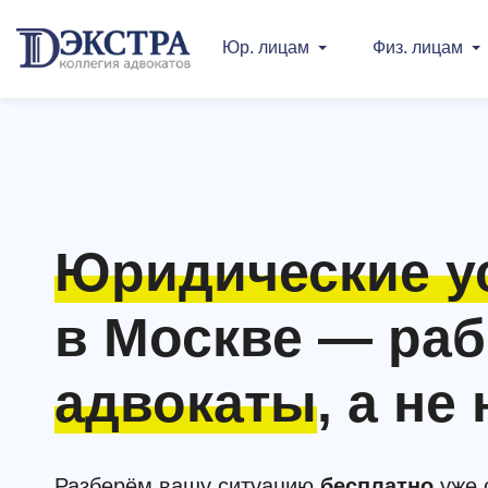
Юр. лицам
Физ. лицам
Юридические у
в Москве — ра
адвокаты
, а н
Разберём вашу ситуацию
бесплатно
уже 