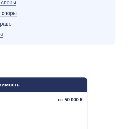
 споры
 споры
право
ы
оимость
от 50 000 ₽