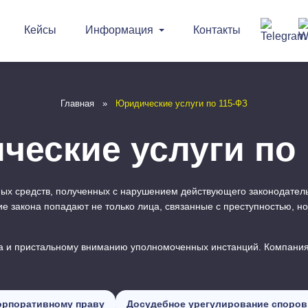
Кейсы
Информация
Контакты
Главная
»
Юридические услуги по 115-ФЗ
еские услуги по
ых средств, полученных с нарушением действующего законодатель
 закона попадают не только лица, связанные с преступностью, но
ла и пристальному вниманию уполномоченных инстанций. Компания 
орпоративному праву
Досудебное урегулирование споров