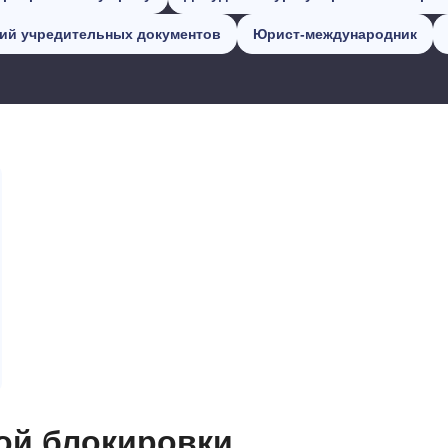
ний учредительных документов
Юрист-международник
ой блокировки