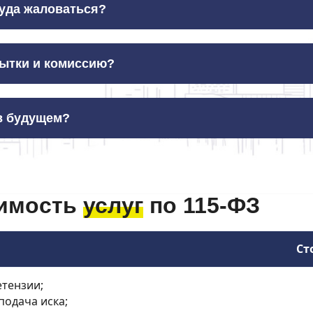
куда жаловаться?
бытки и комиссию?
 в будущем?
имость
услуг
по 115-ФЗ
Ст
етензии;
подача иска;