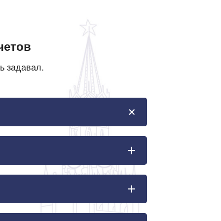
четов
ь задавал.