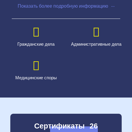
...
О себе
С 2014 года представляю интересы организаций при
лицензировании, выдаче сертификатов, решений,
проведении контрольно-надзорных мероприятий, в
судах и государственных органах.
Гражданские дела
Административные дела
Представляю интересы доверителей в сферах
медицинского, административного, гражданского права.
Осуществляю экспертизу договоров и сопровождением
сделок с недвижимостью, оценку юридических рисков,
согласование разногласий, проверку контрагентов.
Медицинские споры
Приоритетные сферы интересов: Гражданское,
корпоративное, земельное, жилищное, медицинское,
антимонопольное, трудовое право, защита прав
потребителей.
Соц. сети
Сертификаты
26
Вконтакте