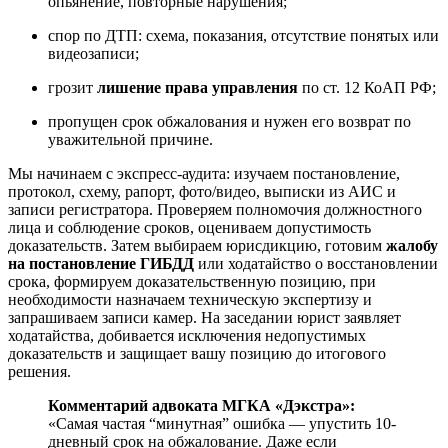
опьянение, повторные нарушения;
спор по ДТП: схема, показания, отсутствие понятых или
видеозаписи;
грозит
лишение права управления
по ст. 12 КоАП РФ;
пропущен срок обжалования и нужен его возврат по
уважительной причине.
Мы начинаем с экспресс-аудита: изучаем постановление,
протокол, схему, рапорт, фото/видео, выписки из АИС и
записи регистратора. Проверяем полномочия должностного
лица и соблюдение сроков, оцениваем допустимость
доказательств. Затем выбираем юрисдикцию, готовим
жалобу
на постановление ГИБДД
или ходатайство о восстановлении
срока, формируем доказательственную позицию, при
необходимости назначаем техническую экспертизу и
запрашиваем записи камер. На заседании юрист заявляет
ходатайства, добивается исключения недопустимых
доказательств и защищает вашу позицию до итогового
решения.
Комментарий адвоката МГКА «Дэкстра»:
«Самая частая “минутная” ошибка — упустить 10-
дневный срок на обжалование. Даже если