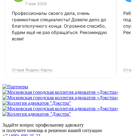
7 мая 2026
Профессионалы своего дела, очень
Ребят
граммотные специалисты! Довели дело до
подго
благополучного конца. Огромное спасибо,
спуст
будем ещё не раз обращаться. Рекомендую
Реко
всем!
Отзыв Яндекс Карты
Отзыв
Задайте вопрос профильному адвокату
и получите помощь в решении вашей ситуации
+7 (499) 490-25-23