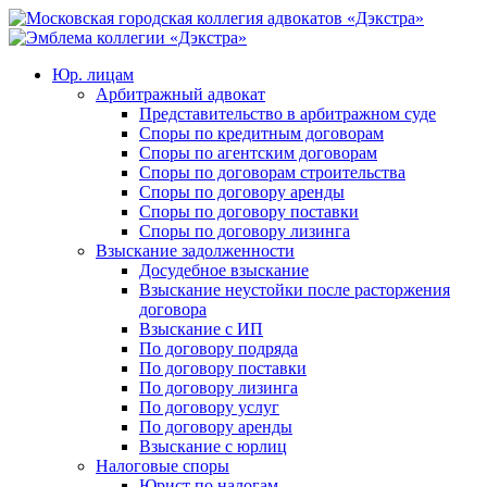
Юр. лицам
Арбитражный адвокат
Представительство в арбитражном суде
Споры по кредитным договорам
Споры по агентским договорам
Споры по договорам строительства
Споры по договору аренды
Споры по договору поставки
Споры по договору лизинга
Взыскание задолженности
Досудебное взыскание
Взыскание неустойки после расторжения
договора
Взыскание с ИП
По договору подряда
По договору поставки
По договору лизинга
По договору услуг
По договору аренды
Взыскание с юрлиц
Налоговые споры
Юрист по налогам