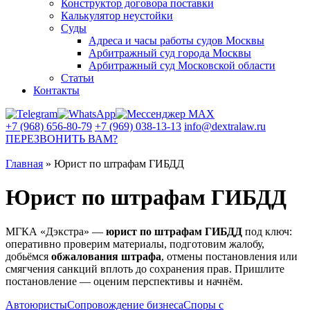
Конструктор договора поставки
Калькулятор неустойки
Суды
Адреса и часы работы судов Москвы
Арбитражный суд города Москвы
Арбитражный суд Московской области
Статьи
Контакты
+7 (968) 656-80-79
+7 (969) 038-13-13
info@dextralaw.ru
ПЕРЕЗВОНИТЬ ВАМ?
Главная
»
Юрист по штрафам ГИБДД
Юрист по штрафам ГИБДД
МГКА «Дэкстра» —
юрист по штрафам ГИБДД
под ключ:
оперативно проверим материалы, подготовим жалобу,
добьёмся
обжалования штрафа
, отмены постановления или
смягчения санкций вплоть до сохранения прав. Пришлите
постановление — оценим перспективы и начнём.
Автоюристы
Сопровождение бизнеса
Споры с