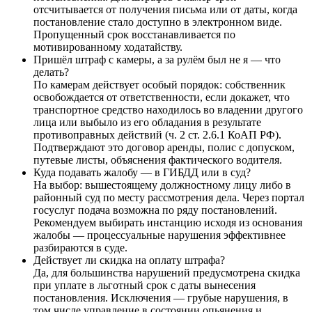
отсчитывается от получения письма или от даты, когда
постановление стало доступно в электронном виде.
Пропущенный срок восстанавливается по
мотивированному ходатайству.
Пришёл штраф с камеры, а за рулём был не я — что
делать?
По камерам действует особый порядок: собственник
освобождается от ответственности, если докажет, что
транспортное средство находилось во владении другого
лица или выбыло из его обладания в результате
противоправных действий (ч. 2 ст. 2.6.1 КоАП РФ).
Подтверждают это договор аренды, полис с допуском,
путевые листы, объяснения фактического водителя.
Куда подавать жалобу — в ГИБДД или в суд?
На выбор: вышестоящему должностному лицу либо в
районный суд по месту рассмотрения дела. Через портал
госуслуг подача возможна по ряду постановлений.
Рекомендуем выбирать инстанцию исходя из основания
жалобы — процессуальные нарушения эффективнее
разбираются в суде.
Действует ли скидка на оплату штрафа?
Да, для большинства нарушений предусмотрена скидка
при уплате в льготный срок с даты вынесения
постановления. Исключения — грубые нарушения, в
том числе управление в состоянии опьянения и