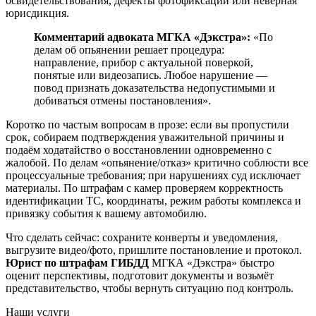
освидетельствования, дефекты фотофиксации или неверная
юрисдикция.
Комментарий адвоката МГКА «Дэкстра»:
«По
делам об опьянении решает процедура:
направление, прибор с актуальной поверкой,
понятые или видеозапись. Любое нарушение —
повод признать доказательства недопустимыми и
добиваться отмены постановления».
Коротко по частым вопросам в прозе: если вы пропустили
срок, собираем подтверждения уважительной причины и
подаём ходатайство о восстановлении одновременно с
жалобой. По делам «опьянение/отказ» критично соблюсти все
процессуальные требования; при нарушениях суд исключает
материалы. По штрафам с камер проверяем корректность
идентификации ТС, координаты, режим работы комплекса и
привязку события к вашему автомобилю.
Что сделать сейчас: сохраните конверты и уведомления,
выгрузите видео/фото, пришлите постановление и протокол.
Юрист по штрафам ГИБДД
МГКА «Дэкстра» быстро
оценит перспективы, подготовит документы и возьмёт
представительство, чтобы вернуть ситуацию под контроль.
Наши услуги