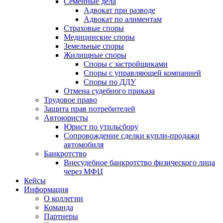
Семейные дела
Адвокат при разводе
Адвокат по алиментам
Страховые споры
Медицинские споры
Земельные споры
Жилищные споры
Споры с застройщиками
Споры с управляющей компанией
Споры по ДДУ
Отмена судебного приказа
Трудовое право
Защита прав потребителей
Автоюристы
Юрист по утильсбору
Сопровождение сделки купли-продажи
автомобиля
Банкротство
Внесудебное банкротство физического лица
через МФЦ
Кейсы
Информация
О коллегии
Команда
Партнеры