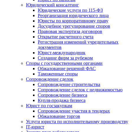
Юридический консалтинг
Юридические услуги по 115-ФЗ
Реорганизация юридического лица
Юристы по корпоративному праву
Досудебное урегулирование споров
Правовая экспертиза договоров
Открытие расчетного счета
Регистрация изменений учредительных
документов
Юрист-международник
Создание фирм за рубежом
Споры с государственными органами
Обжалование решений ФАС
Таможенные споры
Сопровождение сделок
Сопровождение строительства
Сопровождение сделок с недвижимостью
Сопровождение бизнеса
Купля-продажа бизнеса
Юрист по госзакупкам
Сопровождение участия в тендерах
Обжалование торгов
Услуги юриста по исполнительному производству
IT-юрист